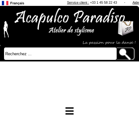
Service client :
+33 1 45 58 22 43
-
Aide
Français
Anglais
Japonais