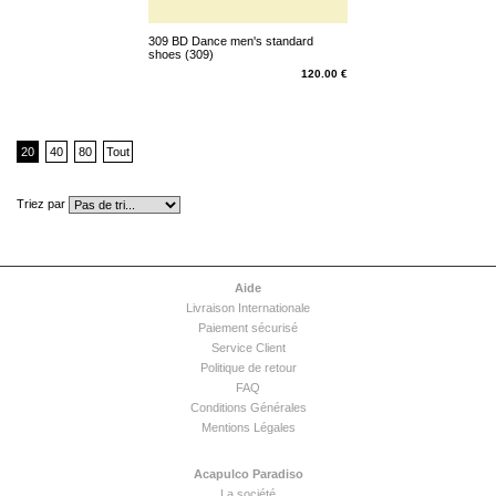
309 BD Dance men's standard
shoes (309)
120.00 €
20
40
80
Tout
Triez par
Aide
Livraison Internationale
Paiement sécurisé
Service Client
Politique de retour
FAQ
Conditions Générales
Mentions Légales
Acapulco Paradiso
La société