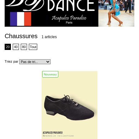
Chaussures
1 articles
20
40
80
Tout
Triez par
Nouveau