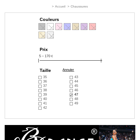
>
Accueil
>
Chaussures
Couleurs
Prix
5 – 170
€
Taille
Annuler
35
43
36
44
37
45
38
46
39
47
40
48
41
49
42