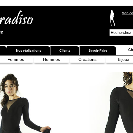
Mon c
Ch
Nos réalisations
Clients
Savoir-Faire
Femmes
Hommes
Créations
Bijoux