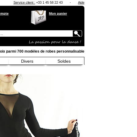
Service client :
+33 1 45 58 22 43
-
Aide
ompte
Mon panier
oix parmi 700 modėles de robes personnalisable
Divers
Soldes