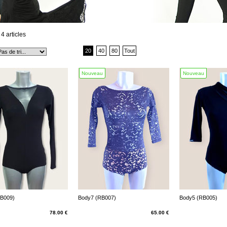
4 articles
20
40
80
Tout
Nouveau
Nouveau
RB009)
Body7 (RB007)
Body5 (RB005)
78.00 €
65.00 €