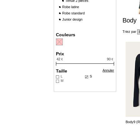
Tenue 2 pièces
Robe latine
Robe standard
Body
Junior design
Triez par
Couleurs
Prix
42
90
€
€
Taille
Annuler
L
S
M
Body9 (