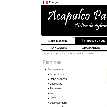
Français
Anglais
Japonais
à propose de nous
Notre magasin
Showroom
Chaussures
>
Accueil
>
Femmes
>
Entrainement
>
Body
Femmes
Entrainement
Tenue 1 pièce
Robe de tango
Jupe latine
Pantalons
Top
Body
Jupe standard