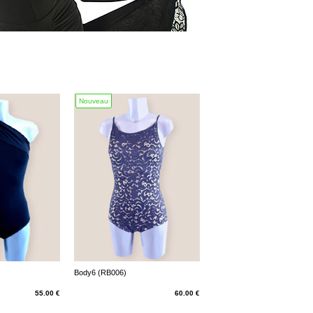
Nouveau
Body6 (RB006)
55.00 €
60.00 €