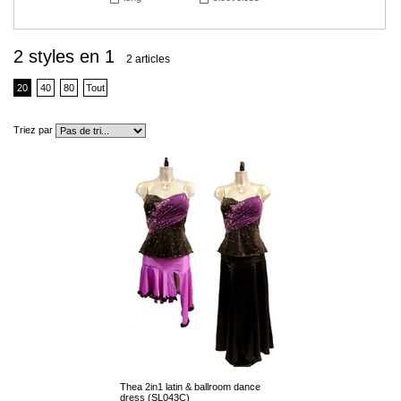
2 styles en 1
2 articles
20
40
80
Tout
Triez par
Thea 2in1 latin & ballroom dance
dress (SL043C)