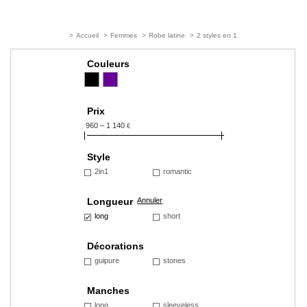
>
Accueil
>
Femmes
>
Robe latine
>
2 styles en 1
Couleurs
Prix
960 – 1 140
€
Style
2in1
romantic
Longueur
Annuler
long
short
Décorations
guipure
stones
Manches
long
sleeveless