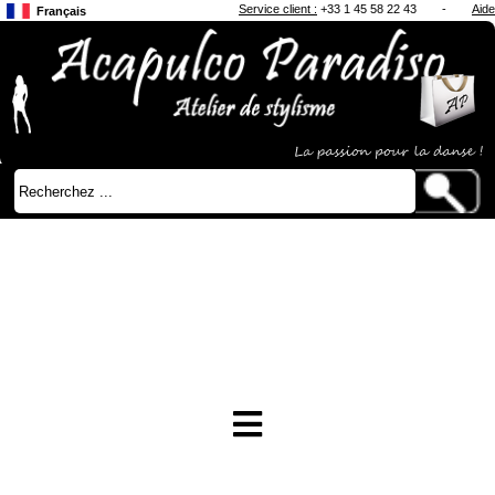
Service client :
+33 1 45 58 22 43
-
Aide
Français
Anglais
Japonais