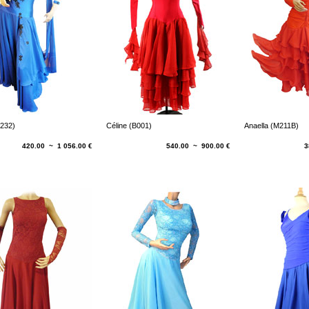
232)
Céline (B001)
Anaella (M211B)
420.00 ~ 1 056.00 €
540.00 ~ 900.00 €
3