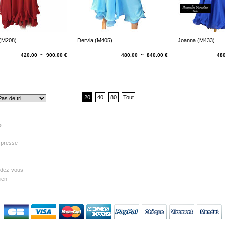
 (M208)
Dervla (M405)
Joanna (M433)
420.00 ~ 900.00 €
480.00 ~ 840.00 €
48
20
40
80
Tout
o
 presse
dez-vous
ien