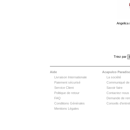
Angelica
Triez par
Aide
Acapulco Paradis
Livraison Internationale
La société
Paiement sécurisé
Communiqué de
Service Client
Savoir faire
Politique de retour
Contactez-nous
FAQ
Demande de ren
Conditions Générales
Conseils d'entret
Mentions Légales