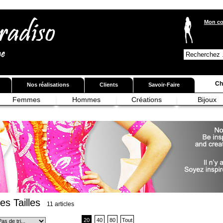
Mon c
Ch
Nos réalisations
Clients
Savoir-Faire
Femmes
Hommes
Créations
Bijoux
s Tailles
11 articles
20
40
80
Tout