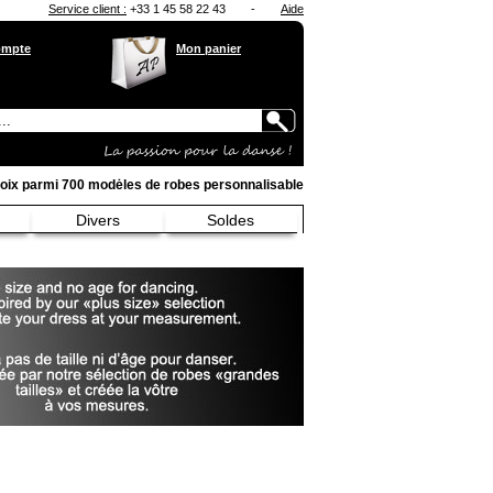
Service client :
+33 1 45 58 22 43
-
Aide
ompte
Mon panier
oix parmi 700 modėles de robes personnalisable
Divers
Soldes