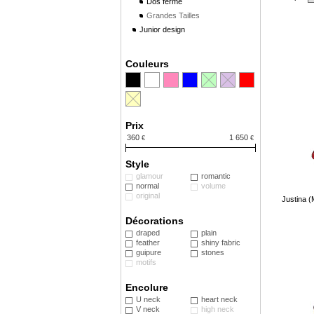
Dos fermé
Grandes Tailles
Junior design
Couleurs
Prix
360
1 650
€
€
Style
glamour
romantic
normal
volume
original
Justina 
Décorations
draped
plain
feather
shiny fabric
guipure
stones
motifs
Encolure
U neck
heart neck
V neck
high neck