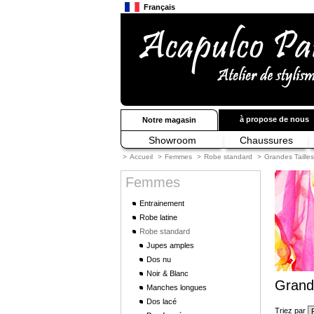
Français
Anglais
Japonais
à propose de nous
Notre magasin
Showroom
Chaussures
>
Accueil
>
Femmes
>
Robe standard
>
Grandes Tailles
Femmes
Entrainement
Robe latine
Robe standard
Jupes amples
Dos nu
Noir & Blanc
Grande
Manches longues
Dos lacé
Triez par