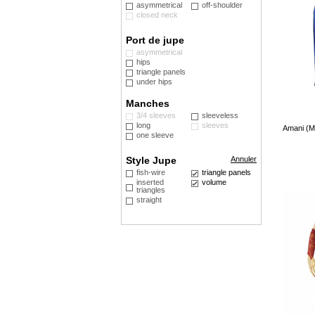
asymmetrical
off-shoulder
closed neck
Port de jupe
asymmetrical
hips
triangle panels
under hips
Manches
3/4 sleeves
sleeveless
long
sleeves
Amani (M
one sleeve
Style Jupe
Annuler
fish-wire
triangle panels
inserted
volume
triangles
straight