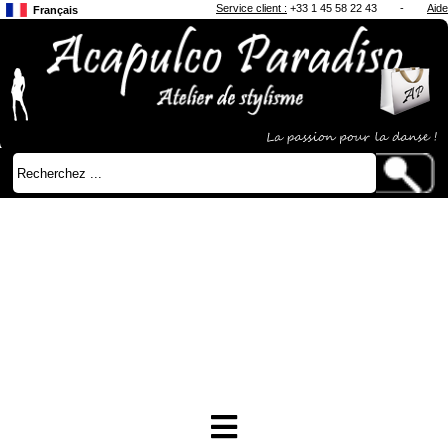
Service client :
+33 1 45 58 22 43
-
Aide
Français
Anglais
Japonais