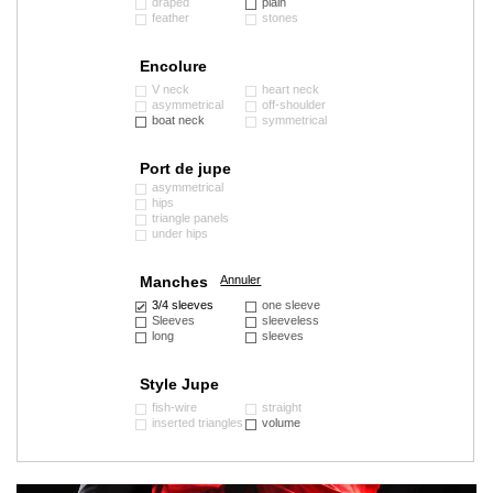
draped
plain
feather
stones
Encolure
V neck
heart neck
asymmetrical
off-shoulder
boat neck
symmetrical
Port de jupe
asymmetrical
hips
triangle panels
under hips
Manches
Annuler
3/4 sleeves
one sleeve
Sleeves
sleeveless
long
sleeves
Style Jupe
fish-wire
straight
inserted triangles
volume