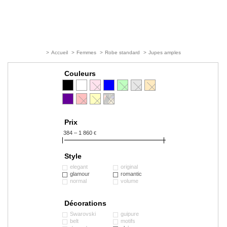
>
Accueil
>
Femmes
>
Robe standard
>
Jupes amples
Couleurs
Prix
384 – 1 860
€
Style
elegant
original
glamour
romantic
normal
volume
Décorations
Swarovski
guipure
belt
motifs