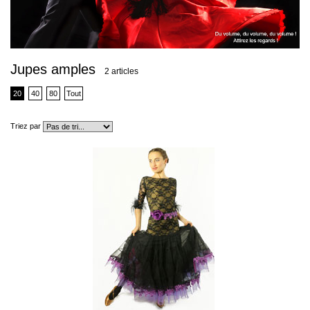
Jupes amples
2 articles
20
40
80
Tout
Triez par