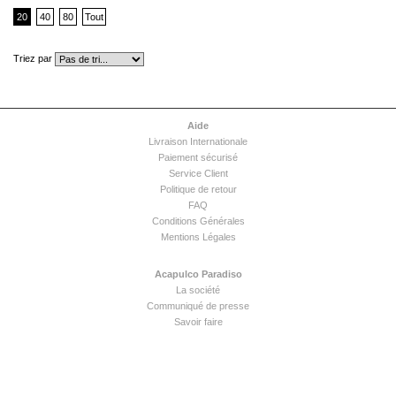
20
40
80
Tout
Triez par
Aide
Livraison Internationale
Paiement sécurisé
Service Client
Politique de retour
FAQ
Conditions Générales
Mentions Légales
Acapulco Paradiso
La société
Communiqué de presse
Savoir faire
Contactez-nous
Demande de rendez-vous
Conseils d'entretien