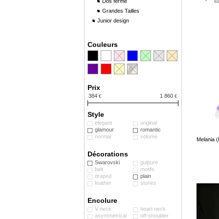
Dos fermé
Grandes Tailles
Junior design
Couleurs
Prix
384
1 860
€
€
Style
elegant
original
glamour
romantic
normal
volume
Melania 
Décorations
Swarovski
guipure
belt
motifs
draped
plain
feather
stones
Encolure
V neck
heart neck
asymmetrical
off-shoulder