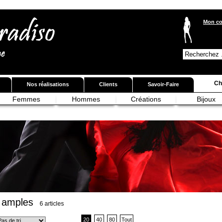
Mon c
Ch
Nos réalisations
Clients
Savoir-Faire
Femmes
Hommes
Créations
Bijoux
 amples
6 articles
20
40
80
Tout