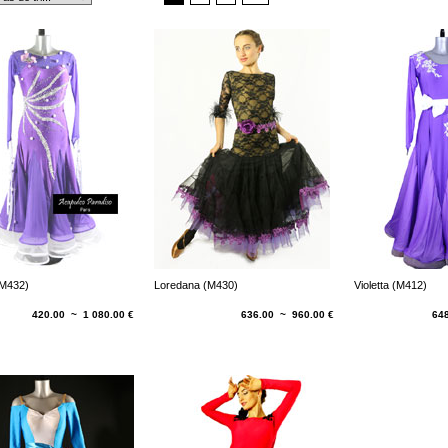
(M432)
Loredana (M430)
Violetta (M412)
420.00 ~ 1 080.00 €
636.00 ~ 960.00 €
64