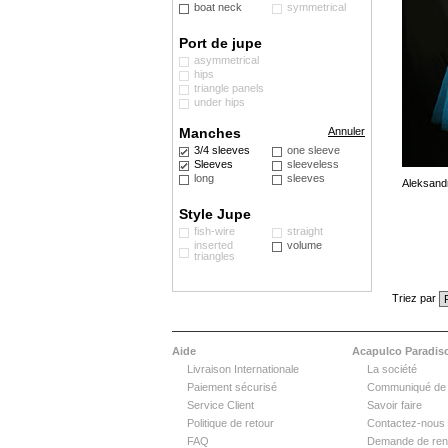
boat neck
symmetrical
Port de jupe
asymmetrical
hips
triangle panels
under hips
Manches
Annuler
3/4 sleeves
one sleeve
Sleeves
sleeveless
long
sleeves
Aleksand
Style Jupe
fish-wire
straight
inserted
volume
triangles
Triez par
Aide
Acapulco Paradis
Livraison Internationale
La société
Paiement sécurisé
Communiqué de
Service Client
Savoir faire
Politique de retour
Contactez-nous
FAQ
Demande de ren