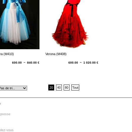
ra (M410)
Verona (M408)
600.00 ~ 840.00 €
600.00 ~ 1 020.00 €
20
40
80
Tout
o
 presse
dez-vous