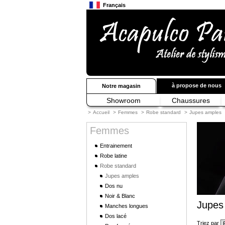
Français
Anglais
Japonais
à propose de nous
Notre magasin
Showroom
Chaussures
>
Accueil
>
Femmes
>
Robe standard
>
Jupes amples
Femmes
Entrainement
Robe latine
Robe standard
Jupes amples
Dos nu
Noir & Blanc
Jupes
Manches longues
Dos lacé
Triez par