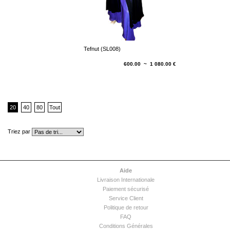
Tefnut (SL008)
600.00 ~ 1 080.00 €
20
40
80
Tout
Triez par
Aide
Livraison Internationale
Paiement sécurisé
Service Client
Politique de retour
FAQ
Conditions Générales