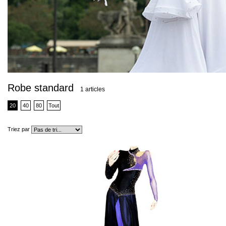
Robe standard
1 articles
20
40
80
Tout
Triez par