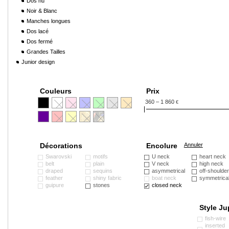
Dos nu
Noir & Blanc
Manches longues
Dos lacé
Dos fermé
Grandes Tailles
Junior design
Couleurs
Prix
360 – 1 860
€
Décorations
Encolure
Annuler
Swarovski
motifs
U neck
heart neck
belt
plain
V neck
high neck
draped
sequins
asymmetrical
off-shoulde
feather
shiny fabric
boat neck
symmetrica
guipure
stones
closed neck
Style Ju
fish-wire
inserted