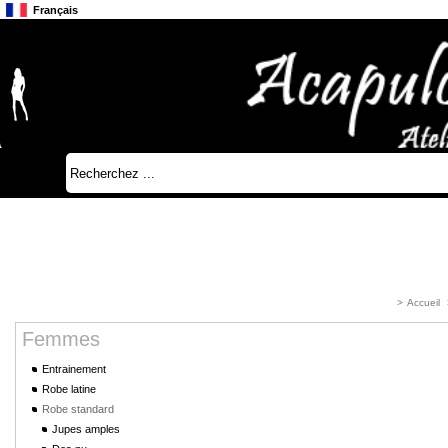
Français
Anglais
Japonais
>
Accueil
Femmes
Entrainement
Robe latine
Robe standard
Jupes amples