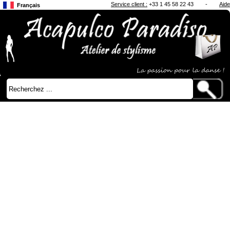
Service client :
+33 1 45 58 22 43
-
Aide
Français
Anglais
Japonais