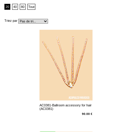
20
40
80
Tout
Triez par
AC0381-Ballroom accessory for hair
(AC0381)
90.00 €