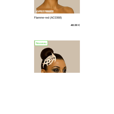
Flamme-red (AC0368)
48.00 €
Nouveau
Flamme-white (AC0365)
48.00 €