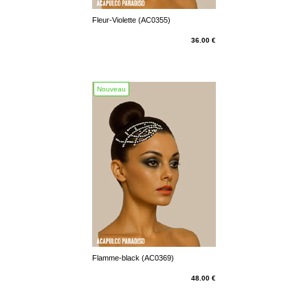
Fleur-Violette (AC0355)
36.00 €
Nouveau
Flamme-black (AC0369)
48.00 €