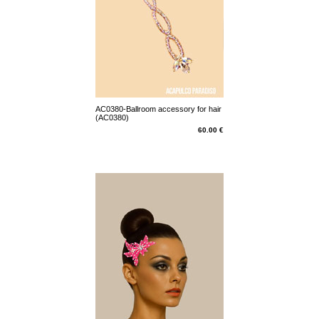
AC0380-Ballroom accessory for hair
(AC0380)
60.00 €