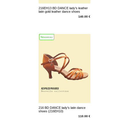
216EH13 BD DANCE lady's leather
latin gold leather dance shoes
(216EH13)
140.00 €
Nouveau
216 BD DANCE lady's latin dance
shoes (216EH10)
110.00 €