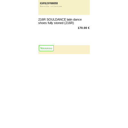
216R SOULDANCE latin dance
shoes fully stoned (216R)
170.00 €
Nouveau
103 BDDance lady's latin dance
shoes (103)
115.00 €