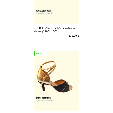
216 BD DANCE lady's latin dance
shoes (216EH10C)
130.00 €
Nouveau