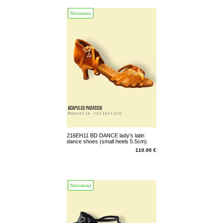
Nouveau
216EH11 BD DANCE lady's latin
dance shoes (small heels 5.5cm)
(216EH11)
110.00 €
Nouveau