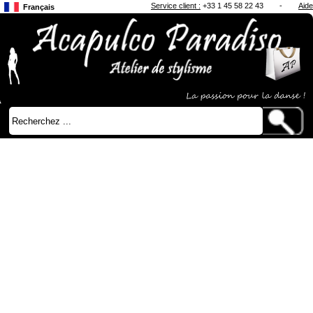
Service client :
+33 1 45 58 22 43
-
Aide
Français
Anglais
Japonais