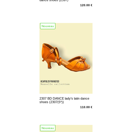
dance shoes (2397)
120.00 €
Nouveau
2307 BD DANCE lady's latin dance
shoes (2307(5*))
110.00 €
Nouveau