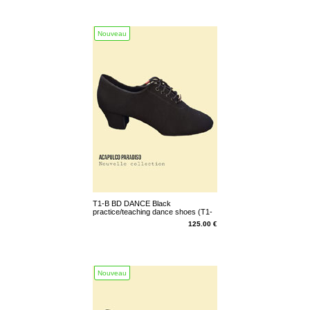
Nouveau
T1-B BD DANCE Black
practice/teaching dance shoes (T1-
B-N)
125.00 €
Nouveau