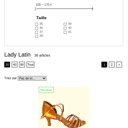
105 – 170
€
Taille
35
39
36
40
37
41
38
Lady Latin
36 articles
20
40
80
Tout
1
2
>
Triez par
Nouveau