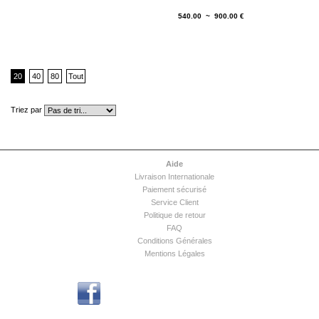
540.00 ~ 900.00 €
20
40
80
Tout
Triez par
Aide
Livraison Internationale
Paiement sécurisé
Service Client
Politique de retour
FAQ
Conditions Générales
Mentions Légales