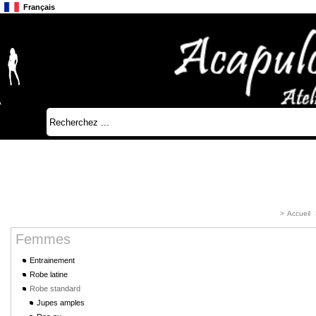
Français
Anglais
Japonais
>
Accueil
Femmes
Entrainement
Robe latine
Robe standard
Jupes amples