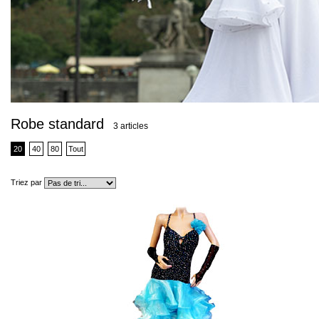
Robe standard
3 articles
20
40
80
Tout
Triez par