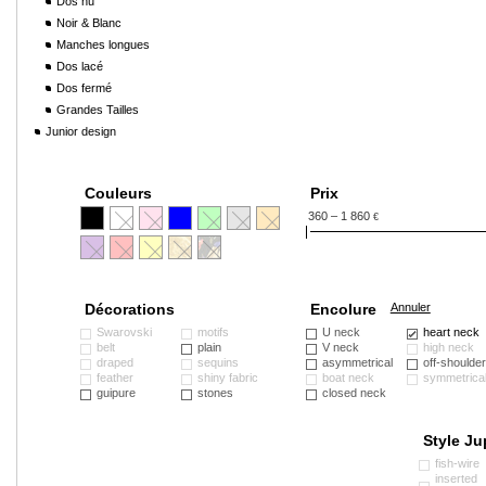
Dos nu
Noir & Blanc
Manches longues
Dos lacé
Dos fermé
Grandes Tailles
Junior design
Couleurs
Prix
360 – 1 860
€
Décorations
Encolure
Annuler
Swarovski
motifs
U neck
heart neck
belt
plain
V neck
high neck
draped
sequins
asymmetrical
off-shoulde
feather
shiny fabric
boat neck
symmetrica
guipure
stones
closed neck
Style Ju
fish-wire
inserted