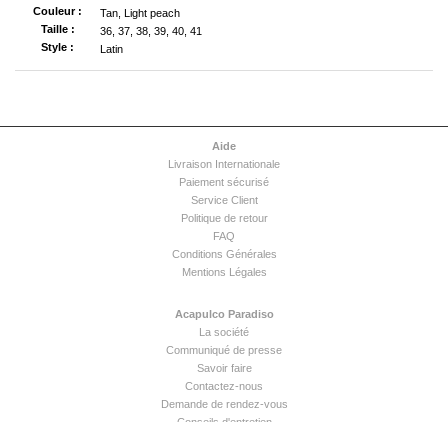
Couleur :
Tan, Light peach
Taille :
36, 37, 38, 39, 40, 41
Style :
Latin
Aide
Livraison Internationale
Paiement sécurisé
Service Client
Politique de retour
FAQ
Conditions Générales
Mentions Légales
Acapulco Paradiso
La société
Communiqué de presse
Savoir faire
Contactez-nous
Demande de rendez-vous
Conseils d'entretien