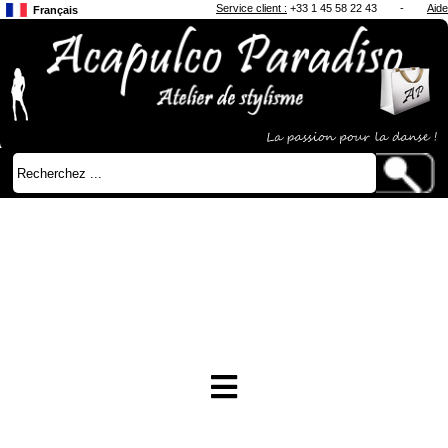
Service client :
+33 1 45 58 22 43
-
Aide
Français
Anglais
Japonais