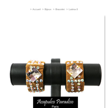
>
Accueil
>
Bijoux
>
Bracelet
>
Latina-3