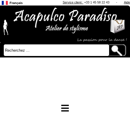
Service client :
+33 1 45 58 22 43
-
Aide
Français
Anglais
Japonais