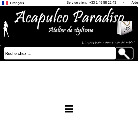
Service client :
+33 1 45 58 22 43
-
Aide
Français
Anglais
Japonais