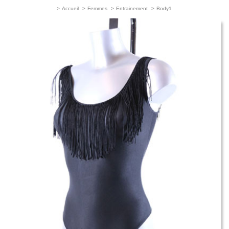
>
Accueil
>
Femmes
>
Entrainement
>
Body1