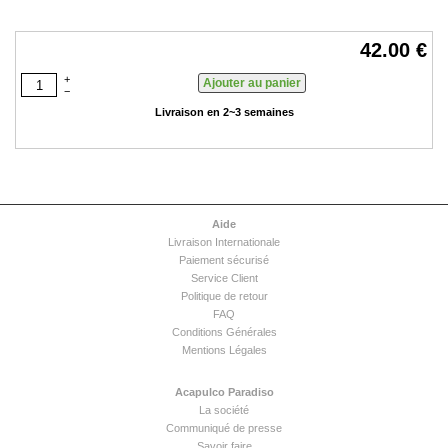
42.00 €
+
−
Livraison en 2~3 semaines
Aide
Livraison Internationale
Paiement sécurisé
Service Client
Politique de retour
FAQ
Conditions Générales
Mentions Légales
Acapulco Paradiso
La société
Communiqué de presse
Savoir faire