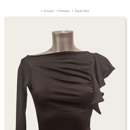
>
Accueil
>
Femmes
>
Top34 Noir