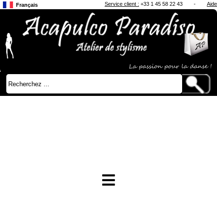
Service client :
+33 1 45 58 22 43
-
Aide
Français
Anglais
Japonais