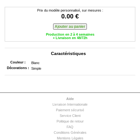
Prix du modèle personnalisé, sur mesures :
0.00 €
Production en 2 à 4 semaines
+ Livraison en 48/72h
Caractéristiques
Couleur :
Blanc
Décorations :
Simple
Aide
Livraison Internationale
Paiement sécurisé
Service Client
Politique de retour
FAQ
Conditions Générales
Mentions Légales