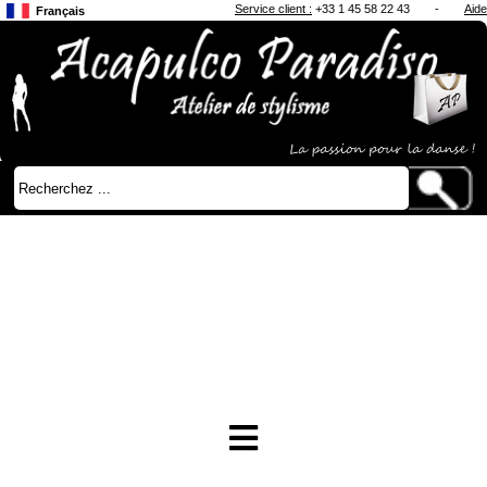
Service client :
+33 1 45 58 22 43
-
Aide
Français
Anglais
Japonais