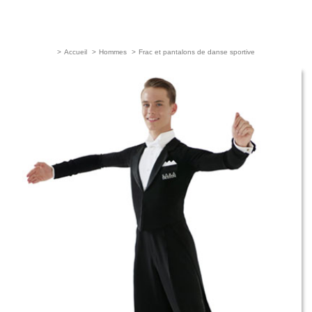
>
Accueil
>
Hommes
>
Frac et pantalons de danse sportive