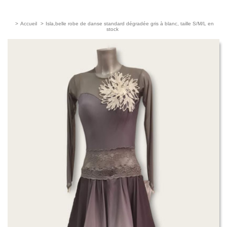
>
Accueil
>
Isla,belle robe de danse standard dégradée gris à blanc, taille S/M/L en
stock