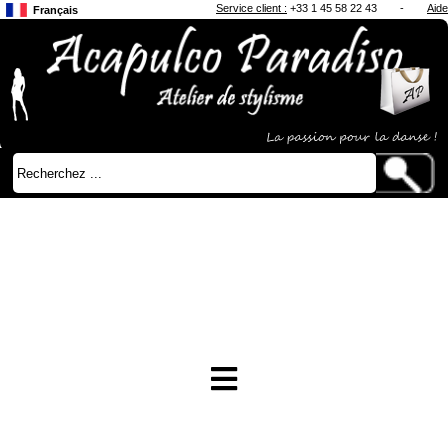
Service client :
+33 1 45 58 22 43
-
Aide
Français
Anglais
Japonais