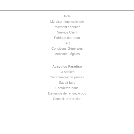
Aide
Livraison Internationale
Paiement sécurisé
Service Client
Politique de retour
FAQ
Conditions Générales
Mentions Légales
Acapulco Paradiso
La société
Communiqué de presse
Savoir faire
Contactez-nous
Demande de rendez-vous
Conseils d'entretien
Newsletter
Solution boutique en ligne Digifactory